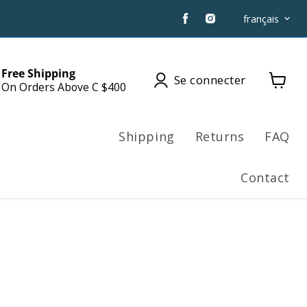
Trouvez-
Trouvez-
Langue
français
nous
nous
sur
sur
Facebook
Instagram
Free Shipping
Se connecter
On Orders Above C $400
Voir
le
panier
Shipping
Returns
FAQ
Contact