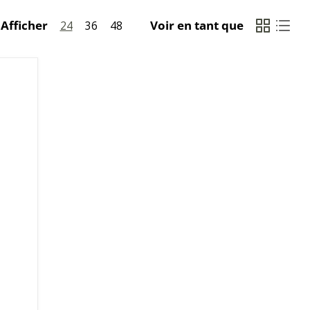
Afficher
Voir en tant que
24
36
48