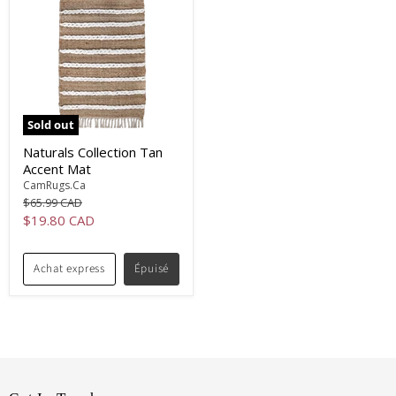
Sold out
Naturals Collection Tan
Accent Mat
CamRugs.Ca
Original
$65.99 CAD
price
Current
$19.80 CAD
price
Achat express
Épuisé