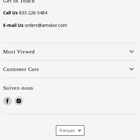
Get In Touch
Call Us
833-226-5484
E-mail Us
orders@amskor.com
Most Viewed
Customer Care
Suivez-nous
Trouvez-
Trouvez-
nous
nous
sur
sur
Facebook
Instagram
Langue
français