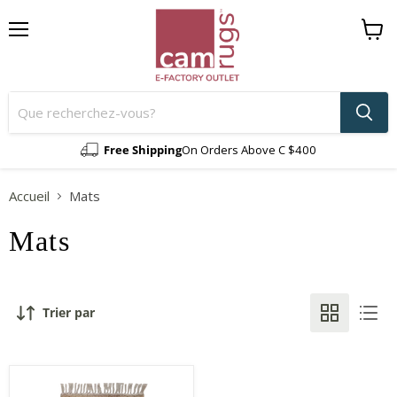
Menu
Voir
le
panier
Free Shipping
On Orders Above C $400
Accueil
Mats
Mats
Trier par